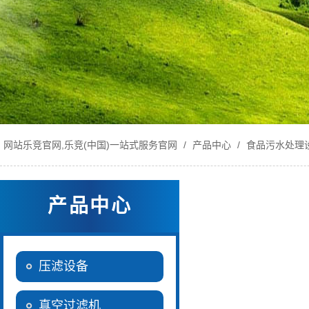
网站乐竞官网,乐竞(中国)一站式服务官网
/
产品中心
/
食品污水处理
产品中心
压滤设备
真空过滤机