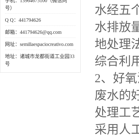
手机：13964675100（微信同
水经五
号）
Q Q：441794626
水排放
邮箱：441794626@qq.com
地处理
网址：semillaespaciocreativo.com
地址：诸城市龙都街道工业园33
综合利
号
2、好氧
废水的
处理工
采用人