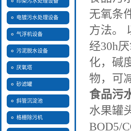
印染污水处理设备
无氧条
电镀污水处理设备
方法。
气浮机设备
经30h
污泥脱水设备
化，碱
厌氧塔
物，可
砂滤罐
食品污
斜管沉淀池
水果罐
格栅除污机
BOD5