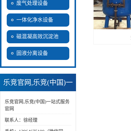
废气处理设备
一体化净水设备
磁混凝高效沉淀池
固液分离设备
乐竞官网,乐竞(中国)一
站式服务官网
乐竞官网,乐竞(中国)一站式服务
官网
联系人：徐经理