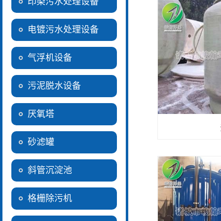
印染污水处理设备
电镀污水处理设备
气浮机设备
污泥脱水设备
厌氧塔
砂滤罐
斜管沉淀池
格栅除污机