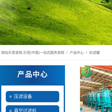
网站乐竞官网,乐竞(中国)一站式服务官网
/
产品中心
/
砂滤罐
产品中心
压滤设备
真空过滤机