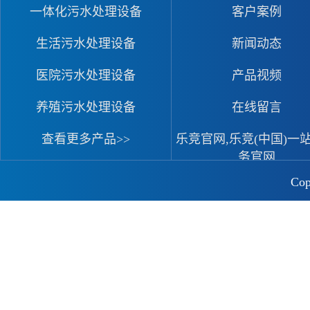
一体化污水处理设备
客户案例
生活污水处理设备
新闻动态
医院污水处理设备
产品视频
养殖污水处理设备
在线留言
查看更多产品>>
乐竞官网,乐竞(中国)一
务官网
Co