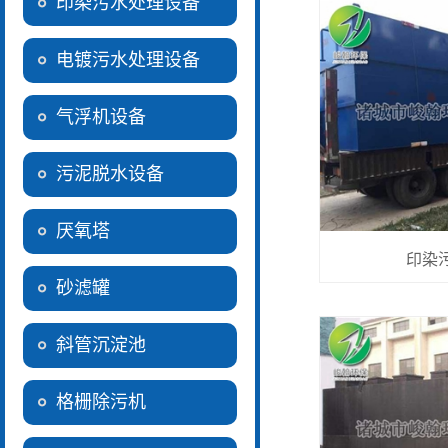
印染污水处理设备
电镀污水处理设备
气浮机设备
污泥脱水设备
厌氧塔
印染
砂滤罐
斜管沉淀池
格栅除污机