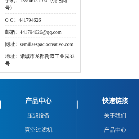
手机：13964675100（微信同
号）
Q Q：441794626
邮箱：441794626@qq.com
网址：semillaespaciocreativo.com
地址：诸城市龙都街道工业园33
号
产品中心
快速链接
压滤设备
关于我们
真空过滤机
产品中心