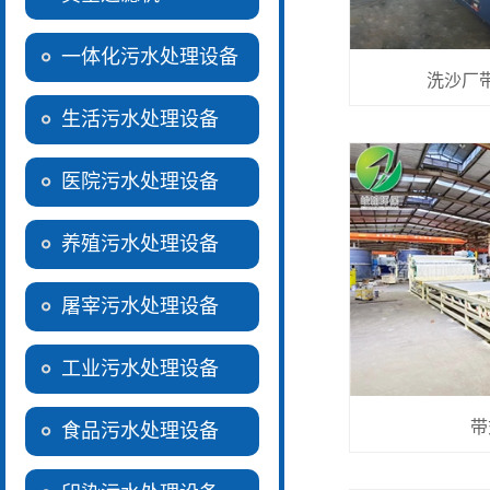
一体化污水处理设备
洗沙厂
生活污水处理设备
医院污水处理设备
养殖污水处理设备
屠宰污水处理设备
工业污水处理设备
带
食品污水处理设备