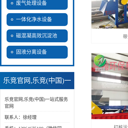
废气处理设备
一体化净水设备
磁混凝高效沉淀池
带
固液分离设备
乐竞官网,乐竞(中国)一
站式服务官网
乐竞官网,乐竞(中国)一站式服务
官网
联系人：徐经理
打桩污