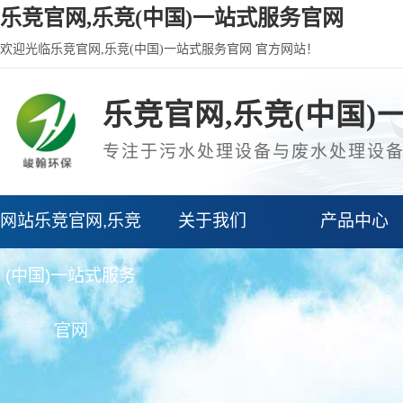
乐竞官网,乐竞(中国)一站式服务官网
欢迎光临乐竞官网,乐竞(中国)一站式服务官网 官方网站！
乐竞官网,乐竞(中国)
专注于污水处理设备与废水处理设
网站乐竞官网,乐竞
关于我们
产品中心
(中国)一站式服务
官网